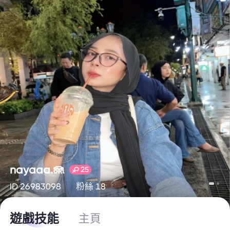
nayaaa.🪼
25
ID 26983098
粉絲 18
遊戲技能
主頁