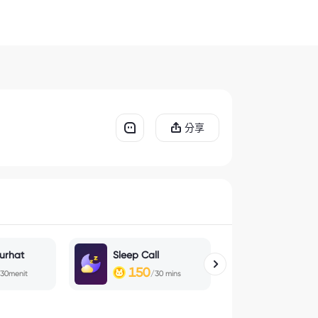
分享
urhat
Sleep Call
Free Fire
150
100
30menit
/30 mins
/30