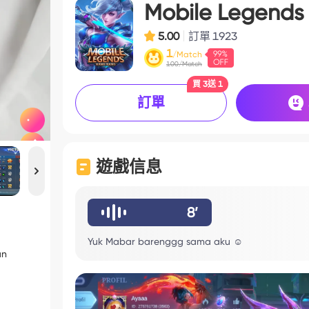
Mobile Legends
5.00
訂單
1923
1
/Match
100/Match
買 3送 1
訂單
遊戲信息
8’
Yuk Mabar barenggg sama aku ☺️
an