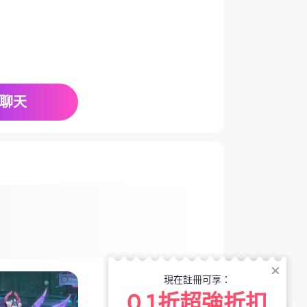
聊天
現在註冊可享：
0.1折超強折扣