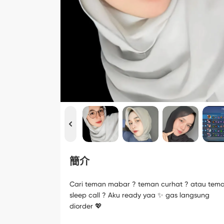
簡介
Cari teman mabar ? teman curhat ? atau tem
sleep call ? Aku ready yaa ✨ gas langsung
diorder 💖