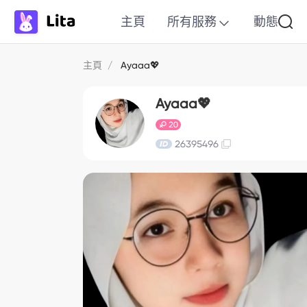
主頁
所有服務
動態
主頁
/
Ayaaa💖
Ayaaa💖
20
26395496