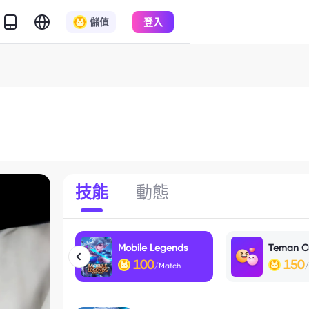
儲值
登入
技能
動態
Mobile Legends
Teman C
100
150
/Match
/