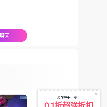
聊天
現在註冊可享：
0.1折超強折扣