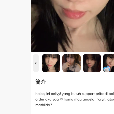
簡介
haloo, ini ceilyy! yang butuh support pribadi bo
order aku yaa 🫶 kamu mau angela, floryn, ata
mathilda?