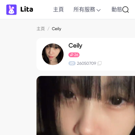
主頁
所有服務
動態
主頁
/
Ceily
Ceily
26
26050709