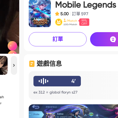
Mobile Legends
5.00
訂單
597
1
/Match
100/Match
訂單
遊戲信息
4’
ex 312 ⭐️ global floryn s27
leh
u