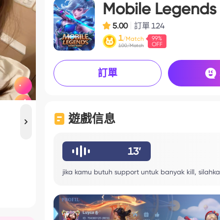
Mobile Legends
5.00
訂單
124
1
/Match
100/Match
訂單
遊戲信息
13’
jika kamu butuh support untuk banyak kill, silahk