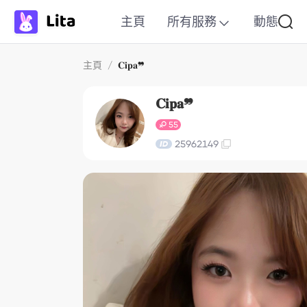
主頁
所有服務
動態
主頁
/
𝐂𝐢𝐩𝐚❞
𝐂𝐢𝐩𝐚❞
55
25962149