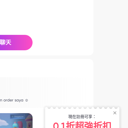
聊天
an order saya ☺️
現在註冊可享：
0.1折超強折扣