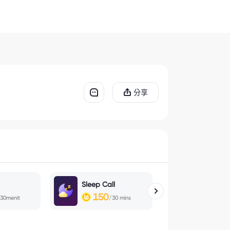
分享
Sleep Call
Roblox
150
150
30menit
/30 mins
/30