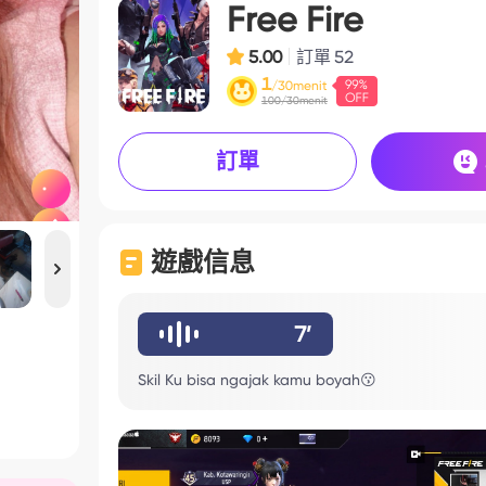
Free Fire
5.00
訂單
52
1
/30menit
100/30menit
訂單
遊戲信息
7’
Skil Ku bisa ngajak kamu boyah😗