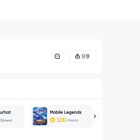
分享
urhat
Mobile Legends
Sleep Call
100
150
30menit
/Match
/30