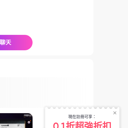
聊天
現在註冊可享：
0.1折超強折扣