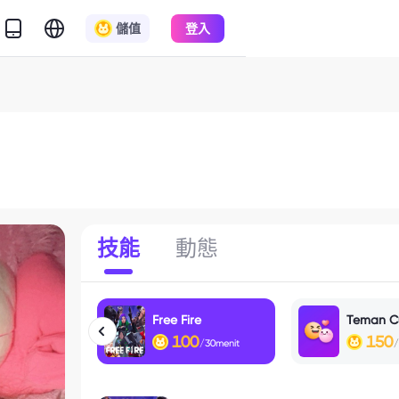
儲值
登入
技能
動態
Free Fire
Teman C
100
150
/30menit
/