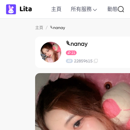
主頁
所有服務
動態
主頁
/
𓆰nanay
𓆰nanay
21
22859615