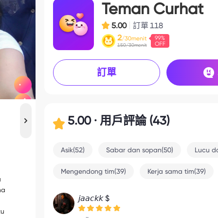
Teman Curhat
5.00
訂單
118
2
/30menit
150/30menit
訂單
5.00 · 用戶評論 (43)
Asik(52)
Sabar dan sopan(50)
Lucu d
Mengendong tim(39)
Kerja sama tim(39)
a
na
𝘫𝘢𝘢𝘤𝘬𝘬 $
ku