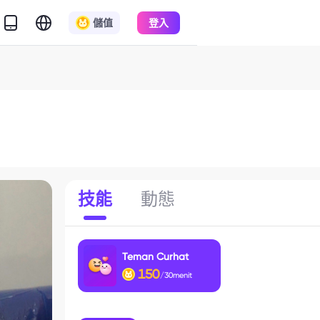
儲值
登入
技能
動態
Teman Curhat
150
/30menit