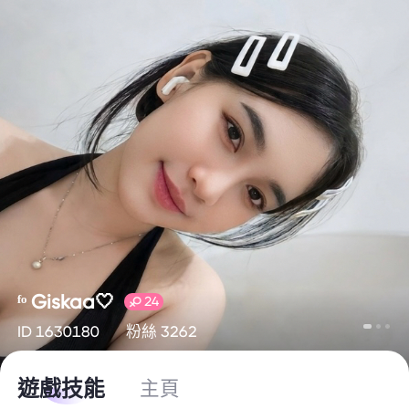
ᶠᵒ Giskaa🤍
24
ID 1630180
粉絲 3262
遊戲技能
主頁