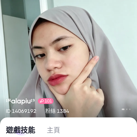
¹ᴿalapiu¹⁹
101
ID 14069192
粉絲 1384
遊戲技能
主頁