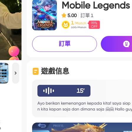
Mobile Legends
5.00
訂單
1
1
/Match
100/Match
訂單
遊戲信息
15’
Ayo berikan kemenangan kepada kita! saya sia
n kita kapan saja dan dimana saja 🤗🤗 Hallo gu
k
h