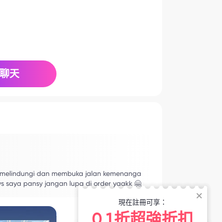
聊天
p melindungi dan membuka jalan kemenanga
ys saya pansy jangan lupa di order yaakk 🤗
現在註冊可享：
0.1折超強折扣