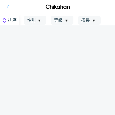
Chikahan
排序
性別
等級
擅長