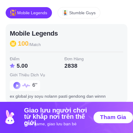
Mobile Legends
Stumble Guys
Mobile Legends
100
/Match
Điểm
Đơn Hàng
5.00
2838
Giới Thiệu Dịch Vụ
6’’
ex global joy soyu nolann pasti gendong dan winnn
Giao lưu người chơi
Thông Tin Về Kỹ Năng
từ khắp nơi trên thế
Tham Gia
giới
Chơi game, giao lưu bạn bè