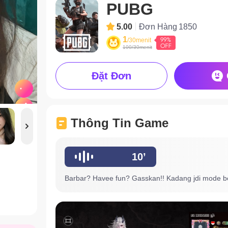
PUBG
5.00
Đơn Hàng
1850
1
/30menit
100/30menit
Đặt Đơn
Thông Tin Game
10’
Barbar? Havee fun? Gasskan!! Kadang jdi mode b