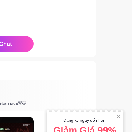
Chat
eban juga🤣🤭
Đăng ký ngay để nhận:
Giảm Giá 99%