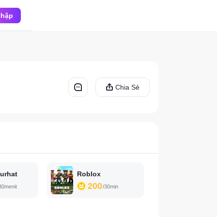
Nhập
Chia Sẻ
urhat
Roblox
200
30menit
/30min