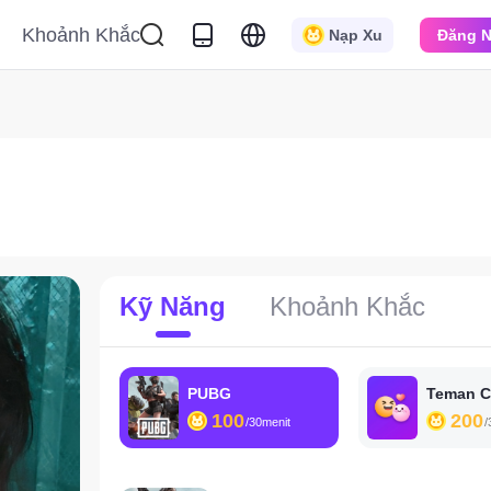
Khoảnh Khắc
Nạp Xu
Đăng 
Kỹ Năng
Khoảnh Khắc
PUBG
Teman C
100
200
/30menit
/