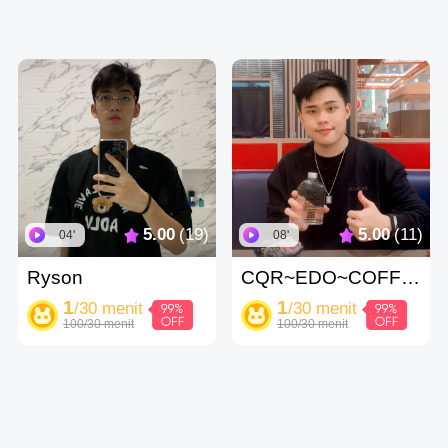
5.00
(19)
5.00
(11)
04'
08'
Ryson
CQR~EDO~COFFEE
1
1
/30 menit
/30 menit
100/30 menit
100/30 menit