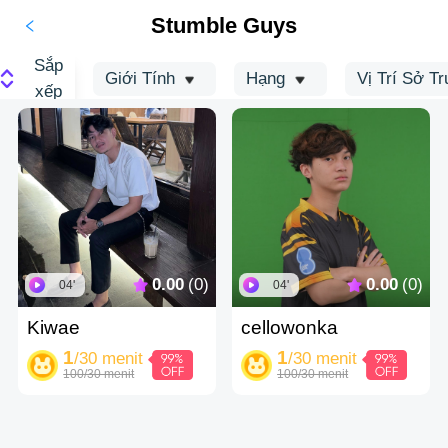
Stumble Guys
Sắp
Giới Tính
Hạng
Vị Trí Sở T
xếp
0.00
(0)
0.00
(0)
04'
04'
Kiwae
cellowonka
1
1
/30 menit
/30 menit
100/30 menit
100/30 menit