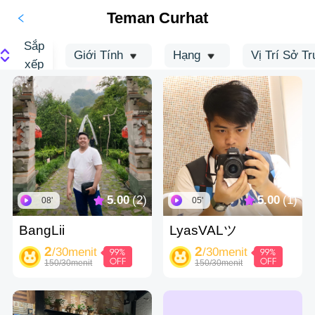
Teman Curhat
Sắp
Giới Tính
Hạng
Vị Trí Sở T
xếp
5.00
(2)
5.00
(1)
08'
05'
BangLii
LyasVALツ
2
2
/30menit
/30menit
150/30menit
150/30menit