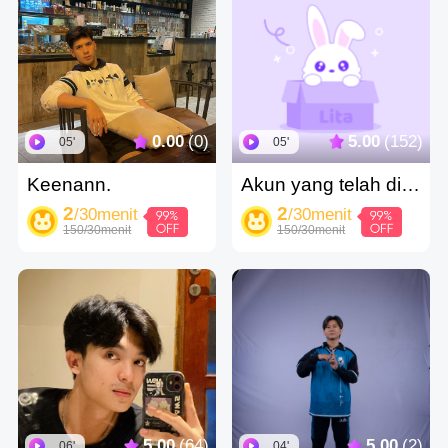
0.00
(0)
5.00
(152)
05'
05'
Keenann.
Akun yang telah dihapus 1FUbXv
2
2
/30menit
/30menit
150/30menit
150/30menit
5.00
(64)
5.00
(2)
06'
04'