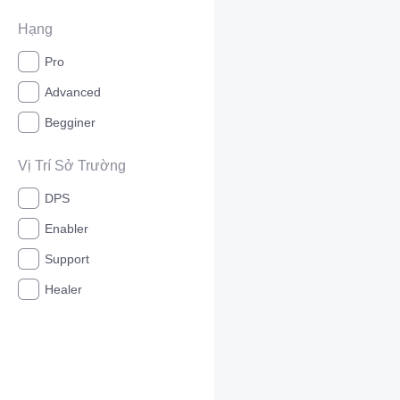
Hạng
Pro
Advanced
Begginer
Vị Trí Sở Trường
DPS
Enabler
Support
Healer