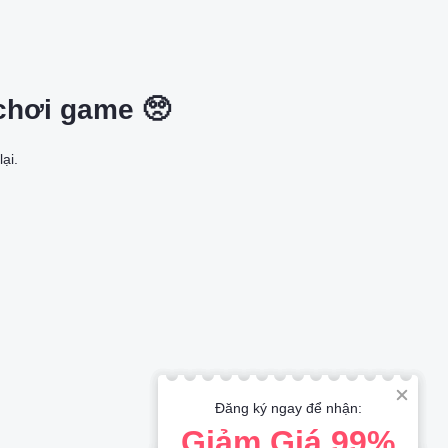
chơi game 🥺
lại.
Đăng ký ngay để nhận:
Giảm Giá 99%