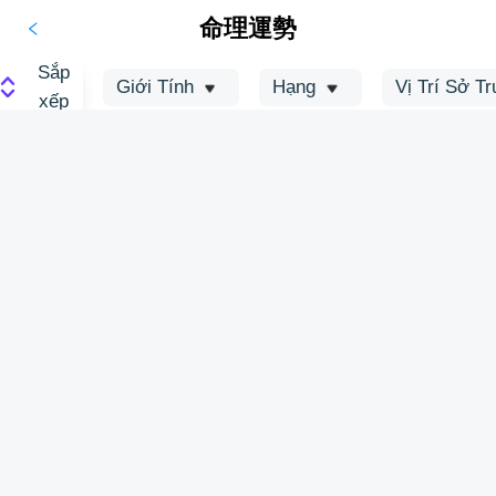
命理運勢
Sắp
Giới Tính
Hạng
Vị Trí Sở T
xếp