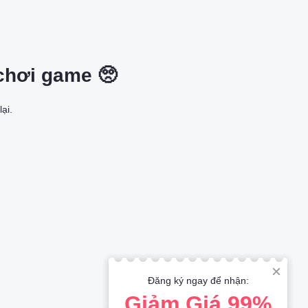
chơi game 🥺
lại.
Đăng ký ngay để nhận:
Giảm Giá 99%