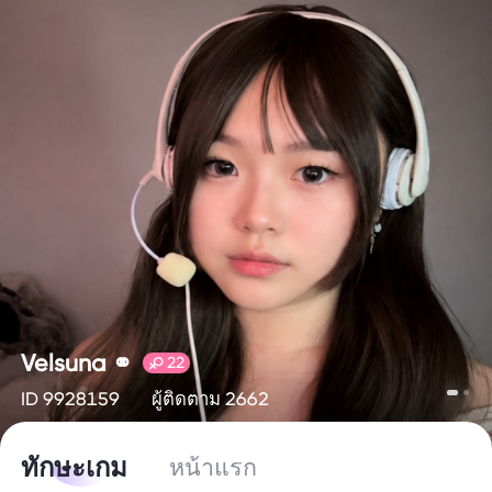
Velsuna ⚭
22
ID 9928159
ผู้ติดตาม 2662
ทักษะเกม
หน้าแรก