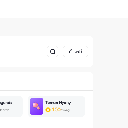
แชร์
egends
Teman Nyanyi
100
/Match
/Song