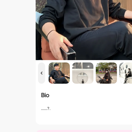
Bio
.......?.