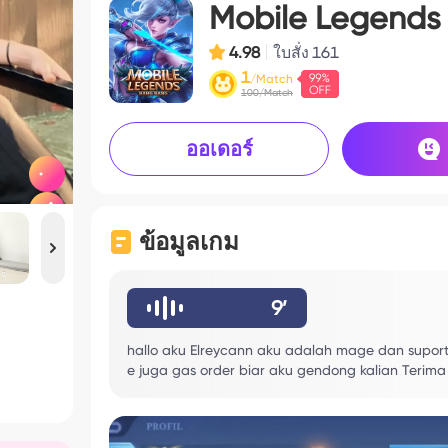
Mobile Legends
4.98
ใบสั่ง
161
1
/Match
100/Match
ออเดอร์
ข้อมูลเกม
9’
hallo aku Elreycann aku adalah mage dan suport t
e juga gas order biar aku gendong kalian Terima