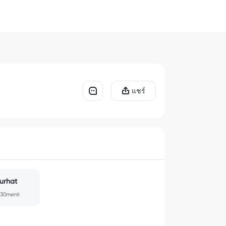
แชร์
urhat
30menit