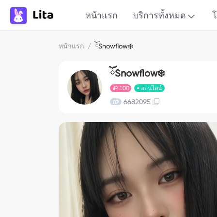
หน้าแรก
บริการทั้งหมด
โ
หน้าแรก
/
ོSnowflow❄️
ོSnowflow❄️
100
ออนไลน์
6682095