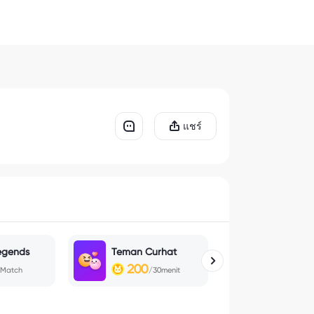
แชร์
egends
Teman Curhat
Sleep Call
200
200
/Match
/30menit
/30