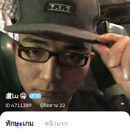
盧Lu 🤐
30
ID 4711389
ผู้ติดตาม 22
ทักษะเกม
หน้าแรก