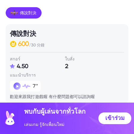
傳說對決
傳說對決
600
/30 分鐘
สกอร์
ใบสั่ง
4.50
2
แนะนำบริการ
7’’
歡迎來跟我打遊戲喔 有什麼問題都可以諮詢喔
พบกับผู้เล่นจากทั่วโลก
ข้อมูลทักษะ
เข้าร่วม
เล่นเกม รู้จักเพื่อนใหม่