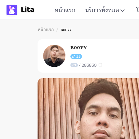
หน้าแรก
บริการทั้งหมด
โ
หน้าแรก
/
ʙᴏᴏʏʏ
ʙᴏᴏʏʏ
25
4283830