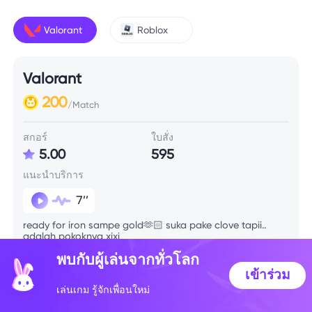
Valorant
Roblox
Valorant
200
/Match
สกอร์
ใบสั่ง
5.00
595
แนะนำบริการ
7’’
ready for iron sampe gold🫶🏻 suka pake clove tapii..
adalah pokoknya xixi
พบกับผู้เล่นจากทั่วโลก
เข้าร่วม
ข้อมูลทักษะ
เล่นเกม รู้จักเพื่อนใหม่