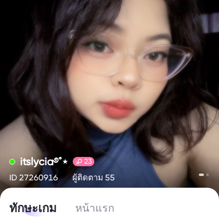
itslycia࿔˚⋆
23
ID 27260916
ผู้ติดตาม 55
ทักษะเกม
หน้าแรก