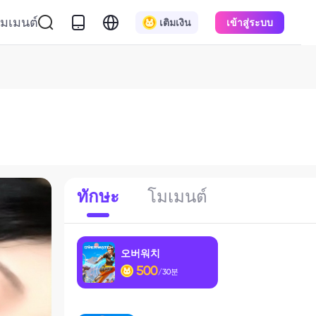
มเมนต์
เติมเงิน
เข้าสู่ระบบ
ทักษะ
โมเมนต์
오버워치
500
/30분