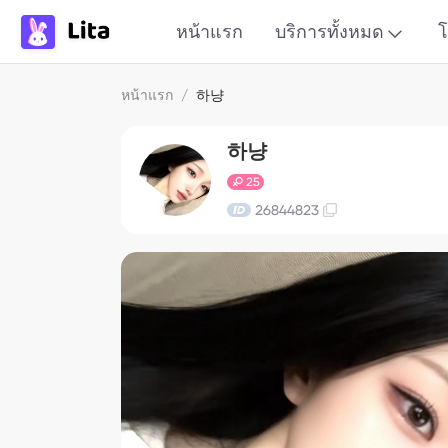
หน้าแรก
บริการทั้งหมด
โ
หน้าแรก
/
하냥
하냥
25
26844823