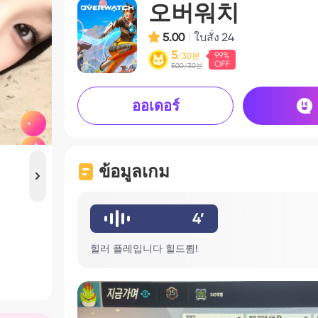
오버워치
5.00
ใบสั่ง
24
5
/30분
500/30분
ออเดอร์
ข้อมูลเกม
4’
힐러 플레입니다 힐드륌!