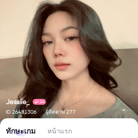
Jessiie_
24
ID 26481306
ผู้ติดตาม 277
ทักษะเกม
หน้าแรก