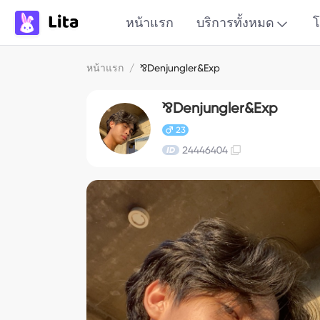
หน้าแรก
บริการทั้งหมด
โ
หน้าแรก
/
⅋Denjungler&Exp
⅋Denjungler&Exp
23
24446404