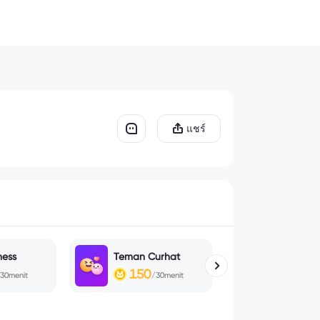
แชร์
hess
Teman Curhat
Roblox
150
150
30menit
/30menit
/30