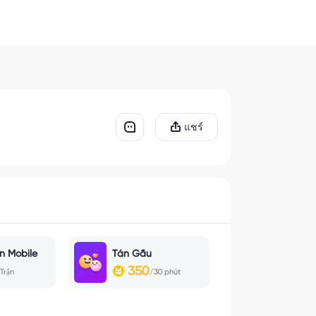
แชร์
n Mobile
Tán Gẫu
350
Trận
/30 phút