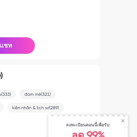
แชท
)
u(333)
đam mê(321)
kiên nhẫn & lịch sự(289)
ลงทะเบียนตอนนี้เพื่อรับ:
6-27 7:02
ลด 99%