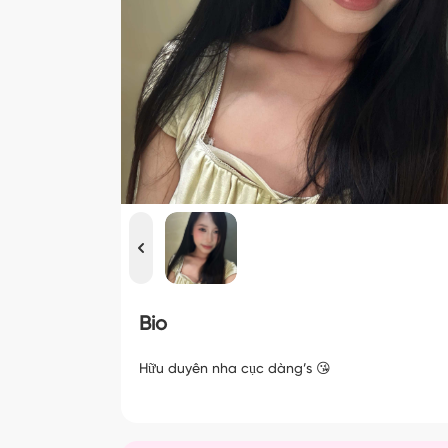
Bio
Hữu duyên nha cục dàng’s 😘