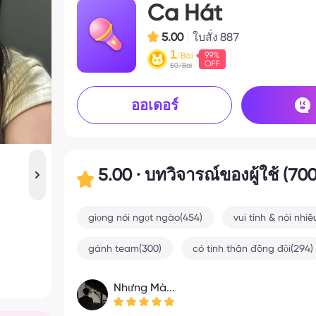
Ca Hát
5.00
ใบสั่ง
887
1
/Bài
50/Bài
ออเดอร์
5.00 · บทวิจารณ์ของผู้ใช้ (700
giọng nói ngọt ngào(454)
vui tính & nói nhiề
gánh team(300)
có tinh thần đồng đội(294)
Nhưng Mà...