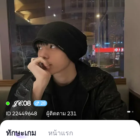
𝒥𝒞.08
28
ID 22449648
ผู้ติดตาม 231
ทักษะเกม
หน้าแรก