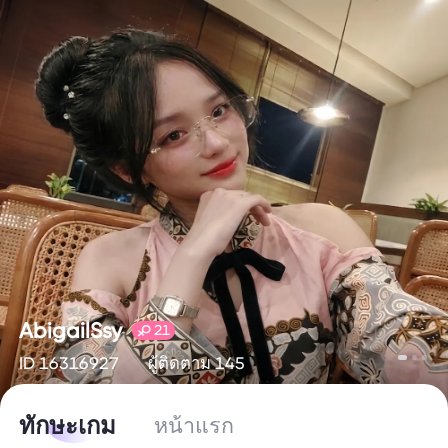
AbigailSsy
21
ID 16316927
ผู้ติดตาม 145
ทักษะเกม
หน้าแรก