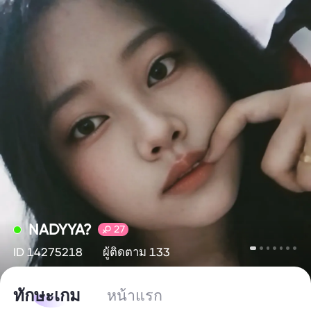
NADYYA?
27
ID 14275218
ผู้ติดตาม 133
ทักษะเกม
หน้าแรก