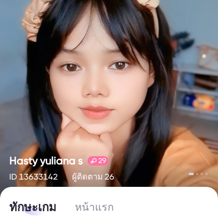
Hasty yuliana s
29
ID 13633142
ผู้ติดตาม 26
ทักษะเกม
หน้าแรก