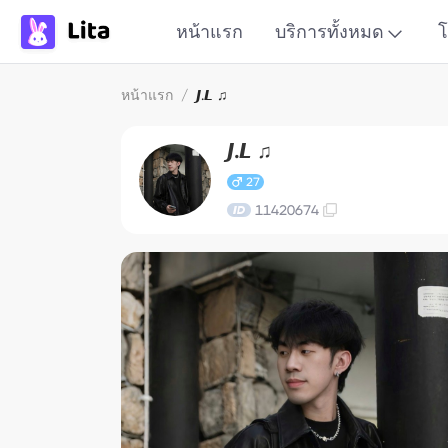
หน้าแรก
บริการทั้งหมด
โ
หน้าแรก
/
𝙅.𝙇 ♫
𝙅.𝙇 ♫
27
11420674