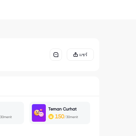
แชร์
Teman Curhat
150
30menit
/30menit