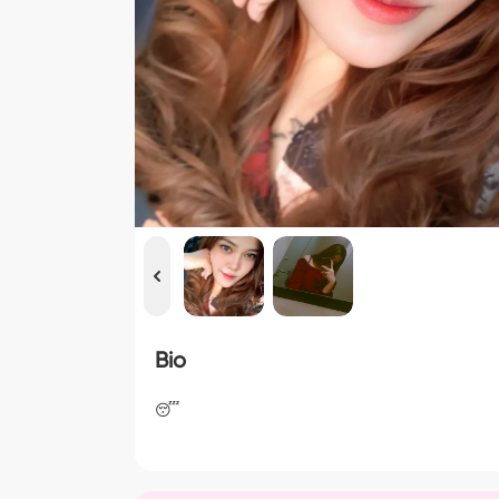
Bio
😴