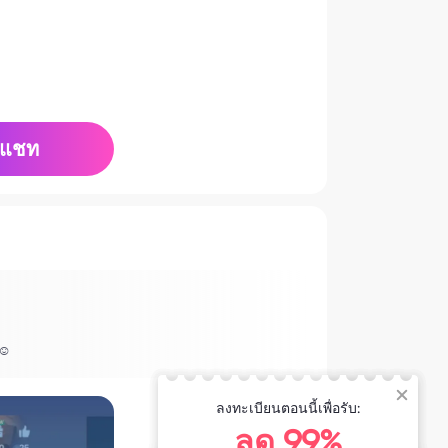
แชท
u☺
ลงทะเบียนตอนนี้เพื่อรับ:
ลด 99%