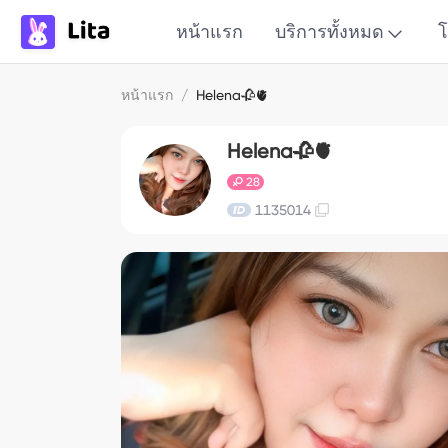
หน้าแรก
บริการทั้งหมด
โ
หน้าแรก
/
Helena🥀🫀
Helena🥀🫀
28
1135014