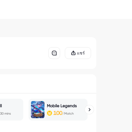
แชร์
l
Mobile Legends
Honor of K
100
100
30 mins
/Match
/M