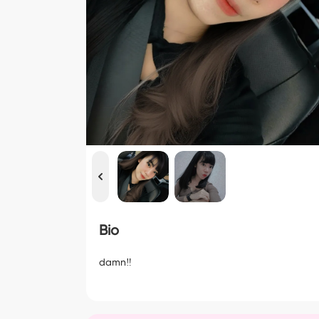
Bio
damn‼️