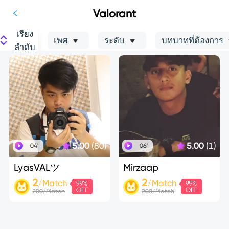
Valorant
เรียง
เพศ
ระดับ
บทบาทที่ต้องการ
ลำดับ
5.00
(80)
5.00
(1)
04'
06'
LyasVALツ
Mirzaap
2
2
/Match
/Match
200/Match
200/Match