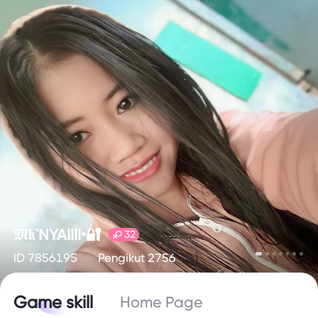
𝔐𝔨`NYAIIII•🔐
32
ID 7856195
Pengikut 2756
Game skill
Home Page