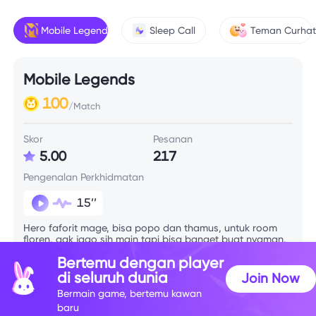
Mobile Legends
Sleep Call
Teman Curha
Mobile Legends
100
/Match
Skor
Pesanan
5.00
217
Pengenalan Perkhidmatan
15’’
Hero faforit mage, bisa popo dan thamus, untuk room
floren, gak jago sih main tapi bisa banget buat nyaman.
Bertemu dengan player
di seluruh dunia
Join Now
Informasi Kemahiran
Bermain game, bertemu kawan
baru