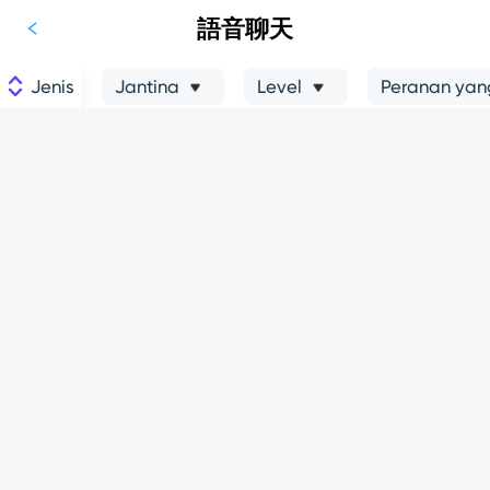
語音聊天
Jenis
Jantina
Level
Peranan yang