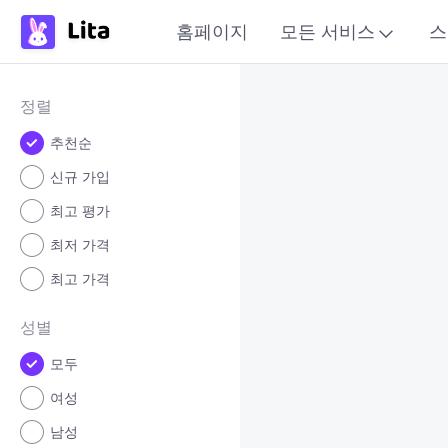
홈페이지
모든 서비스
스
정렬
추천순
신규 가입
최고 평가
최저 가격
최고 가격
성별
모두
여성
남성