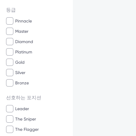
등급
Pinnacle
Master
Diamond
Platinum
Gold
Silver
Bronze
선호하는 포지션
Leader
The Sniper
The Flagger